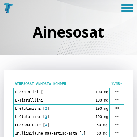
Ainesosat
AINESOSAT ANNOSTA KOHDEN
%VNR*
L-arginiini
[
1
]
100 mg
**
L-sitrulliini
100 mg
**
L-Glutamiini
[
2
]
100 mg
**
L-Glutationi
[
3
]
100 mg
**
Guarana-uute
[
4
]
50 mg
**
Inuliinijauhe maa-artisokasta
[
5
]
50 mg
**