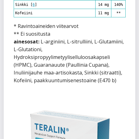
Sinkki
[
6
]
14 mg
140%
Kofeiini
11 mg
**
* Ravintoaineiden viitearvot
** Ei suositusta
ainesosat:
L-arginiini, L-sitrulliini, L-Glutamiini,
L-Glutationi,
Hydroksipropyylimetyyliselluloosakapseli
(HPMC), Guaranauute (Paullinia Cupana),
Inuliinijauhe maa-artisokasta, Sinkki (sitraatti),
Kofeiini, paakkuuntumisenestoaine (E470 b)