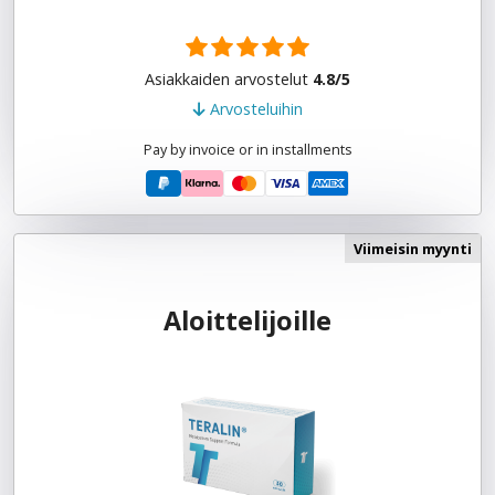
Asiakkaiden arvostelut
4.8/5
Arvosteluihin
Pay by invoice or in installments
Viimeisin myynti
Aloittelijoille