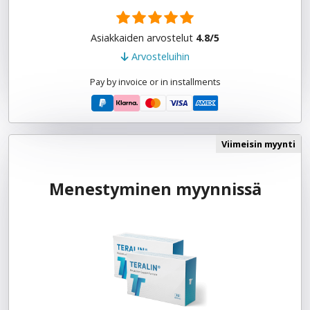
Asiakkaiden arvostelut
4.8/5
Arvosteluihin
Pay by invoice or in installments
Viimeisin myynti
Menestyminen myynnissä